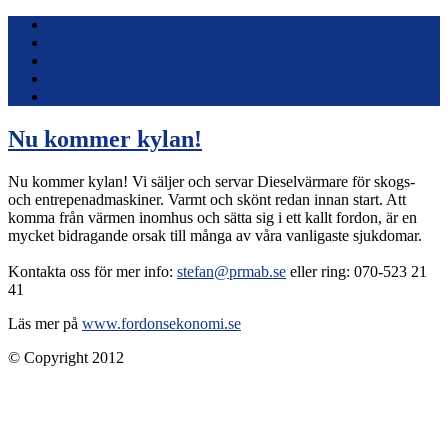
Hem
Om Företaget
Våra Tjänster
Slipning av Sågkedjor
Kontakt
Nu kommer kylan!
Nu kommer kylan! Vi säljer och servar Dieselvärmare för skogs-
och entrepenadmaskiner. Varmt och skönt redan innan start. Att
komma från värmen inomhus och sätta sig i ett kallt fordon, är en
mycket bidragande orsak till många av våra vanligaste sjukdomar.
Kontakta oss för mer info:
stefan@prmab.se
eller ring: 070-523 21
41
Läs mer på
www.fordonsekonomi.se
© Copyright 2012